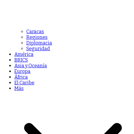
Caracas
Regiones
Diplomacia
Seguridad
América
BRICS
Asia y Oceanía
Europa
África
El Caribe
Más