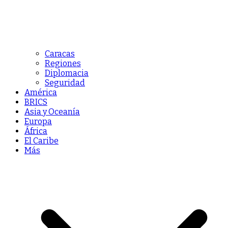
Caracas
Regiones
Diplomacia
Seguridad
América
BRICS
Asia y Oceanía
Europa
África
El Caribe
Más