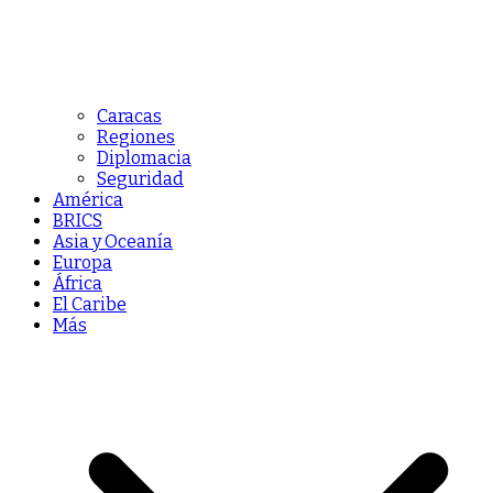
Caracas
Regiones
Diplomacia
Seguridad
América
BRICS
Asia y Oceanía
Europa
África
El Caribe
Más