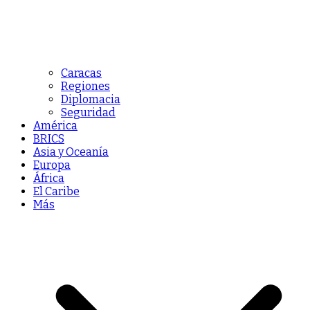
Caracas
Regiones
Diplomacia
Seguridad
América
BRICS
Asia y Oceanía
Europa
África
El Caribe
Más