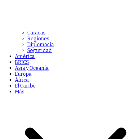
Caracas
Regiones
Diplomacia
Seguridad
América
BRICS
Asia y Oceanía
Europa
África
El Caribe
Más