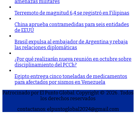
amenazas militares
Terremoto de magnitud 6,4 se registró en Filipinas
China aprueba contramedidas para seis entidades
de EEUU
Brasil expulsa al embajador de Argentina y rebaja
las relaciones diplomáticas
¿Por qué realizarán nueva reunión en octubre sobre
disciplinamiento del PCCh?
Egipto entrega cinco toneladas de medicamentos
para afectados por sismos en Venezuela
Patrocinado por El Punto Global. Copyright © 2026
. Todos
los derechos reservados
contactanos: elpuntoglobal2024@gmail.com
S
h
a