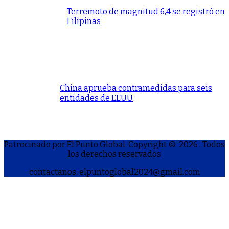
Terremoto de magnitud 6,4 se registró en
Filipinas
China aprueba contramedidas para seis
entidades de EEUU
Patrocinado por El Punto Global. Copyright © 2026
. Todos
los derechos reservados
contactanos: elpuntoglobal2024@gmail.com
S
h
a