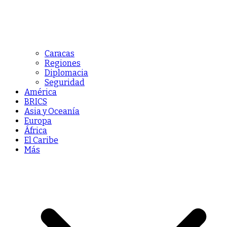
Caracas
Regiones
Diplomacia
Seguridad
América
BRICS
Asia y Oceanía
Europa
África
El Caribe
Más