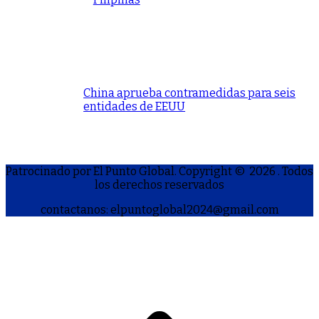
China aprueba contramedidas para seis
entidades de EEUU
Patrocinado por El Punto Global. Copyright © 2026
. Todos
los derechos reservados
contactanos: elpuntoglobal2024@gmail.com
S
h
a