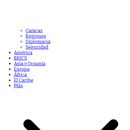
Caracas
Regiones
Diplomacia
Seguridad
América
BRICS
Asia y Oceanía
Europa
África
El Caribe
Más