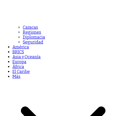
Caracas
Regiones
Diplomacia
Seguridad
América
BRICS
Asia y Oceanía
Europa
África
El Caribe
Más