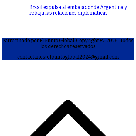
Brasil expulsa al embajador de Argentina y
rebaja las relaciones diplomáticas
Patrocinado por El Punto Global. Copyright © 2026
. Todos
los derechos reservados
contactanos: elpuntoglobal2024@gmail.com
S
h
a