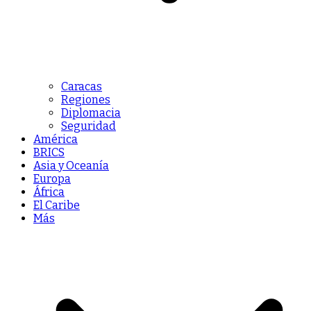
Caracas
Regiones
Diplomacia
Seguridad
América
BRICS
Asia y Oceanía
Europa
África
El Caribe
Más