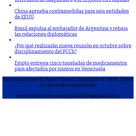
China aprueba contramedidas para seis entidades
de EEUU
Brasil expulsa al embajador de Argentina y rebaja
las relaciones diplomáticas
¿Por qué realizarán nueva reunión en octubre sobre
disciplinamiento del PCCh?
Egipto entrega cinco toneladas de medicamentos
para afectados por sismos en Venezuela
Patrocinado por El Punto Global. Copyright © 2026
. Todos
los derechos reservados
contactanos: elpuntoglobal2024@gmail.com
S
h
a