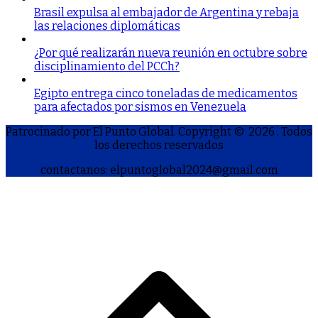
Brasil expulsa al embajador de Argentina y rebaja
las relaciones diplomáticas
¿Por qué realizarán nueva reunión en octubre sobre
disciplinamiento del PCCh?
Egipto entrega cinco toneladas de medicamentos
para afectados por sismos en Venezuela
Patrocinado por El Punto Global. Copyright © 2026
. Todos
los derechos reservados
contactanos: elpuntoglobal2024@gmail.com
S
h
a