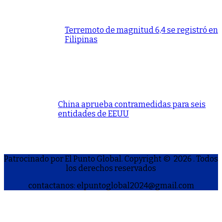
Terremoto de magnitud 6,4 se registró en
Filipinas
China aprueba contramedidas para seis
entidades de EEUU
Patrocinado por El Punto Global. Copyright © 2026
. Todos
los derechos reservados
contactanos: elpuntoglobal2024@gmail.com
S
h
a