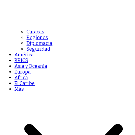
Caracas
Regiones
Diplomacia
Seguridad
América
BRICS
Asia y Oceanía
Europa
África
El Caribe
Más