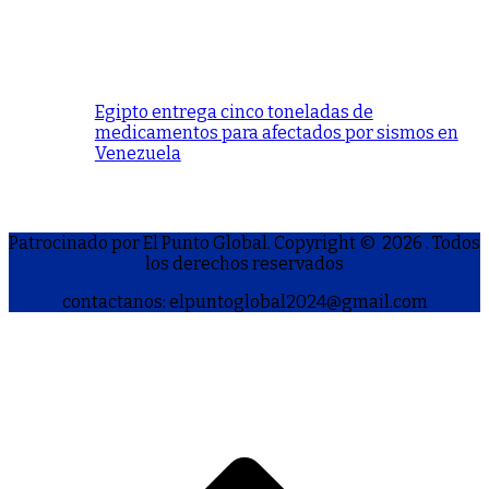
Egipto entrega cinco toneladas de
medicamentos para afectados por sismos en
Venezuela
Patrocinado por El Punto Global. Copyright © 2026
. Todos
los derechos reservados
contactanos: elpuntoglobal2024@gmail.com
S
h
a