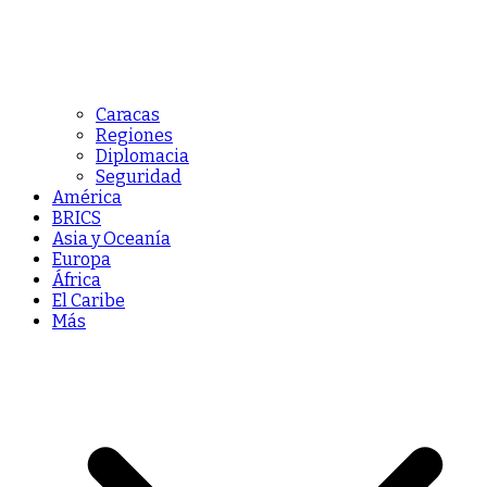
Caracas
Regiones
Diplomacia
Seguridad
América
BRICS
Asia y Oceanía
Europa
África
El Caribe
Más