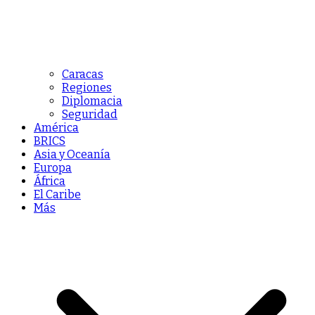
Caracas
Regiones
Diplomacia
Seguridad
América
BRICS
Asia y Oceanía
Europa
África
El Caribe
Más