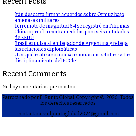
Recent Posts
Irán descarta firmar acuerdos sobre Ormuz bajo
amenazas militares
Terremoto de magnitud 6,4 se registró en Filipinas
China aprueba contramedidas para seis entidades
de EEUU
Brasil expulsa al embajador de Argentina y rebaja
las relaciones diplomáticas
¿Por qué realizarán nueva reunión en octubre sobre
disciplinamiento del PCCh?
Recent Comments
No hay comentarios que mostrar.
Patrocinado por El Punto Global. Copyright © 2026
. Todos
los derechos reservados
contactanos: elpuntoglobal2024@gmail.com
S
h
a