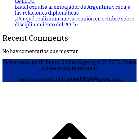
de EEUU
Brasil expulsa al embajador de Argentina y rebaja
las relaciones diplomáticas
¿Por qué realizarán nueva reunión en octubre sobre
disciplinamiento del PCCh?
Recent Comments
No hay comentarios que mostrar.
Patrocinado por El Punto Global. Copyright © 2026
. Todos
los derechos reservados
contactanos: elpuntoglobal2024@gmail.com
S
h
a