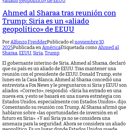
Ahmed al Sharaa tras reunión con
Trump: Siria es un «aliado
geopolítico» de EEUU
Por
Alfonzo Freidder
Publicado el
noviembre 10,
2025
Publicada en
América
Etiquetada como
Ahmed al
Sharaa
,
EEUU
,
Siria
,
Trump
El gobernante interino de Siria, Ahmed al Sharaa, declaró
que su país es un aliado de EEUU. Tras mantener una
reunión con el presidente de EEUU, Donald Trump, este
lunes en la Casa Blanca, Ahmed al Sharaa concedió una
entrevista a Fox News y le preguntaron si Siria y EEUU son
aliados. «Correcto», respondió. «Siria ha entrado en una
nueva era, y esto se basará en una nueva estrategia con
Estados Unidos, especialmente con Estados Unidos», dijo.
Comentando su reunión con Trump, Al Sharaa afirmó que
hablaron sobre «las oportunidades de inversión en el
futuro en Siria». «Y así Siria ya no se considera una
amenaza para la seguridad. Ahora se considera un aliado
geopolítico. Es un lugar donde Estados Unidos puede