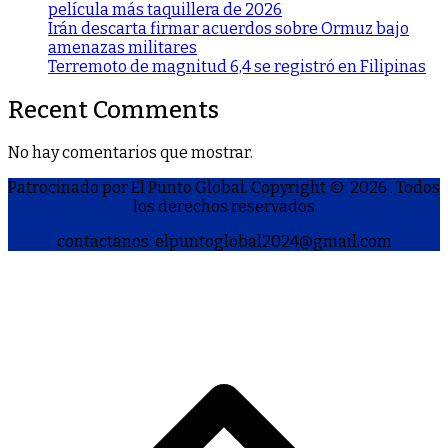
película más taquillera de 2026
Irán descarta firmar acuerdos sobre Ormuz bajo
amenazas militares
Terremoto de magnitud 6,4 se registró en Filipinas
Recent Comments
No hay comentarios que mostrar.
Patrocinado por El Punto Global. Copyright © 2026
. Todos
los derechos reservados
contactanos: elpuntoglobal2024@gmail.com
S
h
a