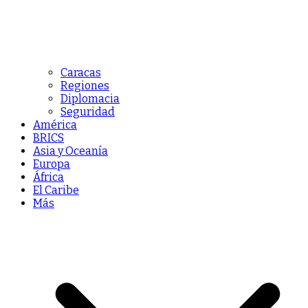
Caracas
Regiones
Diplomacia
Seguridad
América
BRICS
Asia y Oceanía
Europa
África
El Caribe
Más