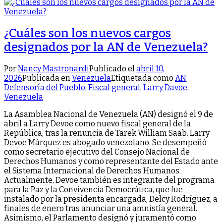
¿Cuáles son los nuevos cargos
designados por la AN de Venezuela?
Por
Nancy Mastronardi
Publicado el
abril 10,
2026
Publicada en
Venezuela
Etiquetada como
AN
,
Defensoría del Pueblo
,
Fiscal general
,
Larry Davoe
,
Venezuela
La Asamblea Nacional de Venezuela (AN) designó el 9 de
abril a Larry Devoe como nuevo fiscal general de la
República, tras la renuncia de Tarek William Saab. Larry
Devoe Márquez es abogado venezolano. Se desempeñó
como secretario ejecutivo del Consejo Nacional de
Derechos Humanos y como representante del Estado ante
el Sistema Internacional de Derechos Humanos.
Actualmente, Devoe también es integrante del programa
para la Paz y la Convivencia Democrática, que fue
instalado por la presidenta encargada, Delcy Rodríguez, a
finales de enero tras anunciar una amnistía general.
Asimismo, el Parlamento designó y juramentó como