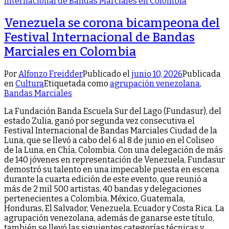
Venezuela se corona bicampeona del
Festival Internacional de Bandas
Marciales en Colombia
Por
Alfonzo Freidder
Publicado el
junio 10, 2026
Publicada
en
Cultura
Etiquetada como
agrupación venezolana
,
Bandas Marciales
La Fundación Banda Escuela Sur del Lago (Fundasur), del
estado Zulia, ganó por segunda vez consecutiva el
Festival Internacional de Bandas Marciales Ciudad de la
Luna, que se llevó a cabo del 6 al 8 de junio en el Coliseo
de la Luna, en Chía, Colombia. Con una delegación de más
de 140 jóvenes en representación de Venezuela, Fundasur
demostró su talento en una impecable puesta en escena
durante la cuarta edición de este evento, que reunió a
más de 2 mil 500 artistas, 40 bandas y delegaciones
pertenecientes a Colombia, México, Guatemala,
Honduras, El Salvador, Venezuela, Ecuador y Costa Rica. La
agrupación venezolana, además de ganarse este título,
también se llevó las siguientes categorías técnicas y