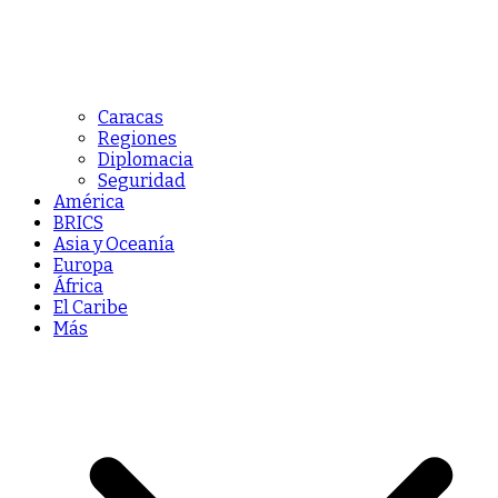
Caracas
Regiones
Diplomacia
Seguridad
América
BRICS
Asia y Oceanía
Europa
África
El Caribe
Más