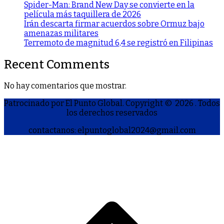
Spider-Man: Brand New Day se convierte en la
película más taquillera de 2026
Irán descarta firmar acuerdos sobre Ormuz bajo
amenazas militares
Terremoto de magnitud 6,4 se registró en Filipinas
Recent Comments
No hay comentarios que mostrar.
Patrocinado por El Punto Global. Copyright © 2026
. Todos
los derechos reservados
contactanos: elpuntoglobal2024@gmail.com
S
h
a