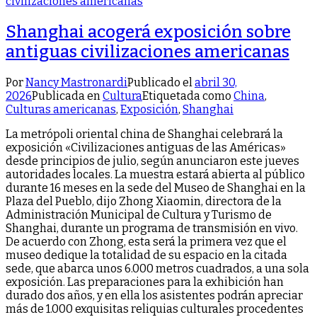
Shanghai acogerá exposición sobre
antiguas civilizaciones americanas
Por
Nancy Mastronardi
Publicado el
abril 30,
2026
Publicada en
Cultura
Etiquetada como
China
,
Culturas americanas
,
Exposición
,
Shanghai
La metrópoli oriental china de Shanghai celebrará la
exposición «Civilizaciones antiguas de las Américas»
desde principios de julio, según anunciaron este jueves
autoridades locales. La muestra estará abierta al público
durante 16 meses en la sede del Museo de Shanghai en la
Plaza del Pueblo, dijo Zhong Xiaomin, directora de la
Administración Municipal de Cultura y Turismo de
Shanghai, durante un programa de transmisión en vivo.
De acuerdo con Zhong, esta será la primera vez que el
museo dedique la totalidad de su espacio en la citada
sede, que abarca unos 6.000 metros cuadrados, a una sola
exposición. Las preparaciones para la exhibición han
durado dos años, y en ella los asistentes podrán apreciar
más de 1.000 exquisitas reliquias culturales procedentes