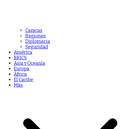
Caracas
Regiones
Diplomacia
Seguridad
América
BRICS
Asia y Oceanía
Europa
África
El Caribe
Más