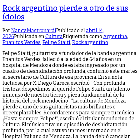
Rock argentino pierde a otro de sus
ídolos
Por
Nancy Mastronardi
Publicado el
abril 14,
2026
Publicada en
Cultura
Etiquetada como
Argentina
,
Enanitos Verdes
,
Felipe Staiti
,
Rock argentino
Felipe Staiti, guitarrista y fundador de la banda argentina
Enanitos Verdes, falleció a la edad de 64 años en un
hospital de Mendoza donde estaba ingresado por un
cuadro de deshidratación profunda, confirmó este martes
el secretario de Cultura de esa provincia. En su nota
luctuosa por X, Diego Gareca escribió: “Con profunda
tristeza despedimos al querido Felipe Staiti, un talento
inmenso de nuestra tierra y pieza fundamental de la
historia del rock mendocino”. “La cultura de Mendoza
pierde a uno de sus guitarristas más brillantes e
irreemplazables. Recordaremos para siempre tu música.
¡Hasta siempre, Felipe!“, escribió el titular mendocino de
Cultura. El músico tuvo un episodio de deshidratación
profunda, por la cual estuvo un mes internado en el
Hospital Italiano de Mendoza. La banda debió cancelar