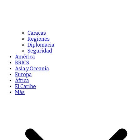
Caracas
Regiones
Diplomacia
Seguridad
América
BRICS
Asia y Oceanía
Europa
África
El Caribe
Más