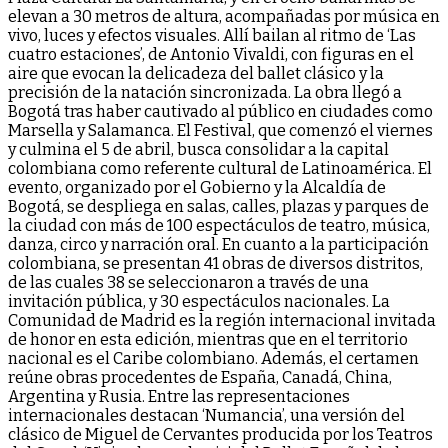
elevan a 30 metros de altura, acompañadas por música en
vivo, luces y efectos visuales. Allí bailan al ritmo de ‘Las
cuatro estaciones’, de Antonio Vivaldi, con figuras en el
aire que evocan la delicadeza del ballet clásico y la
precisión de la natación sincronizada. La obra llegó a
Bogotá tras haber cautivado al público en ciudades como
Marsella y Salamanca. El Festival, que comenzó el viernes
y culmina el 5 de abril, busca consolidar a la capital
colombiana como referente cultural de Latinoamérica. El
evento, organizado por el Gobierno y la Alcaldía de
Bogotá, se despliega en salas, calles, plazas y parques de
la ciudad con más de 100 espectáculos de teatro, música,
danza, circo y narración oral. En cuanto a la participación
colombiana, se presentan 41 obras de diversos distritos,
de las cuales 38 se seleccionaron a través de una
invitación pública, y 30 espectáculos nacionales. La
Comunidad de Madrid es la región internacional invitada
de honor en esta edición, mientras que en el territorio
nacional es el Caribe colombiano. Además, el certamen
reúne obras procedentes de España, Canadá, China,
Argentina y Rusia. Entre las representaciones
internacionales destacan ‘Numancia’, una versión del
clásico de Miguel de Cervantes producida por los Teatros