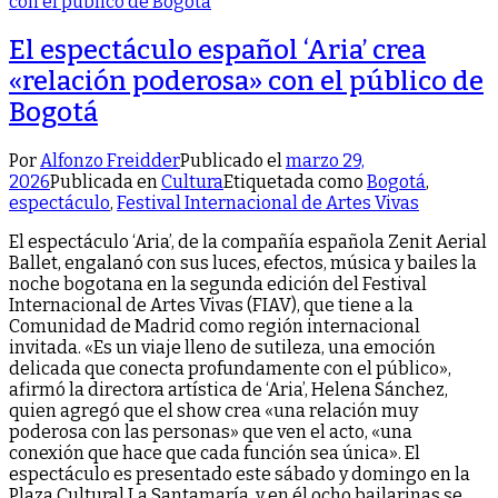
El espectáculo español ‘Aria’ crea
«relación poderosa» con el público de
Bogotá
Por
Alfonzo Freidder
Publicado el
marzo 29,
2026
Publicada en
Cultura
Etiquetada como
Bogotá
,
espectáculo
,
Festival Internacional de Artes Vivas
El espectáculo ‘Aria’, de la compañía española Zenit Aerial
Ballet, engalanó con sus luces, efectos, música y bailes la
noche bogotana en la segunda edición del Festival
Internacional de Artes Vivas (FIAV), que tiene a la
Comunidad de Madrid como región internacional
invitada. «Es un viaje lleno de sutileza, una emoción
delicada que conecta profundamente con el público»,
afirmó la directora artística de ‘Aria’, Helena Sánchez,
quien agregó que el show crea «una relación muy
poderosa con las personas» que ven el acto, «una
conexión que hace que cada función sea única». El
espectáculo es presentado este sábado y domingo en la
Plaza Cultural La Santamaría, y en él ocho bailarinas se