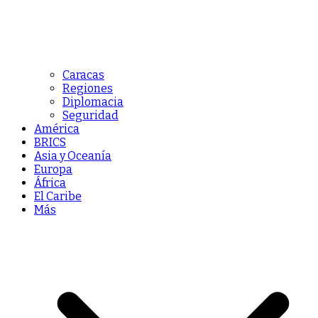
Caracas
Regiones
Diplomacia
Seguridad
América
BRICS
Asia y Oceanía
Europa
África
El Caribe
Más