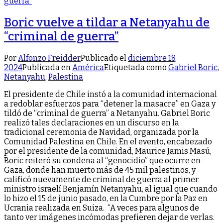
Boric vuelve a tildar a Netanyahu de
“criminal de guerra”
Por
Alfonzo Freidder
Publicado el
diciembre 18,
2024
Publicada en
América
Etiquetada como
Gabriel Boric
,
Netanyahu
,
Palestina
El presidente de Chile instó a la comunidad internacional
a redoblar esfuerzos para “detener la masacre” en Gaza y
tildó de “criminal de guerra” a Netanyahu. Gabriel Boric
realizó tales declaraciones en un discurso en la
tradicional ceremonia de Navidad, organizada por la
Comunidad Palestina en Chile. En el evento, encabezado
por el presidente de la comunidad, Maurice Jamis Masú,
Boric reiteró su condena al “genocidio” que ocurre en
Gaza, donde han muerto más de 45 mil palestinos, y
calificó nuevamente de criminal de guerra al primer
ministro israelí Benjamín Netanyahu, al igual que cuando
lo hizo el 15 de junio pasado, en la Cumbre por la Paz en
Ucrania realizada en Suiza. “A veces para algunos de
tanto ver imágenes incómodas prefieren dejar de verlas.