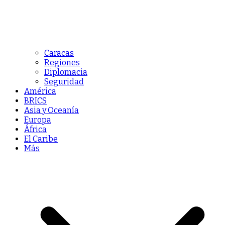
Caracas
Regiones
Diplomacia
Seguridad
América
BRICS
Asia y Oceanía
Europa
África
El Caribe
Más