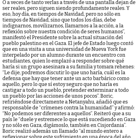
O a veces de tanto verlas a través de una pantalla dejan de
ser reales, pero siguen siendo profundamente reales. Y
eso, hoy día, en tiempos de Navidad, pero no sólo en
tiempos de Navidad, sino que todos los días, debe
indignarnos, movilizarnos, llamarnos a la acción, a la
reflexión sobre nuestra condición de seres humanos”,
manifestó el Presidente sobre la actual situación del
pueblo palestino en el Gaza. El jefe de Estado luego contó
que en una visita a una universidad de Nueva York fue
interpelado por un alumno durante un encuentro con
estudiantes, quien lo emplazó a responder sobre qué
haría si un grupo asesinara a su familia y tomara rehenes:
“Le dije, podremos discutir lo que uno haría, cuál es la
defensa que hay que tener ante un acto barbárico como
aquello, pero lo que sí estoy seguro que no haría es
castigar a todo un pueblo, pretender exterminar a todo
un pueblo por las acciones de unos pocos”. Boric,
refiriéndose directamente a Netanyahu, añadió que es
responsable de “crímenes contra la humanidad” y afirmó:
“No podemos ser diferentes a aquellos”. Reiteró que a su
país le “duele y estremece lo que está sucediendo en Gaza
y no sólo en Gaza, digámoslo, también en Cisjordania”.
Boric realizó además un llamado “al mundo entero a
reflexionar sobre este sufrimiento en una época del año