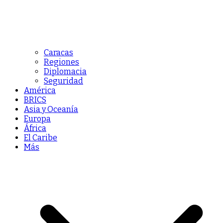
Caracas
Regiones
Diplomacia
Seguridad
América
BRICS
Asia y Oceanía
Europa
África
El Caribe
Más