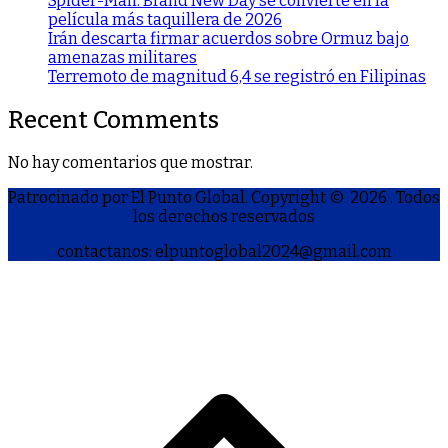
Spider-Man: Brand New Day se convierte en la
película más taquillera de 2026
Irán descarta firmar acuerdos sobre Ormuz bajo
amenazas militares
Terremoto de magnitud 6,4 se registró en Filipinas
Recent Comments
No hay comentarios que mostrar.
Patrocinado por El Punto Global. Copyright © 2026
. Todos
los derechos reservados
contactanos: elpuntoglobal2024@gmail.com
S
h
a