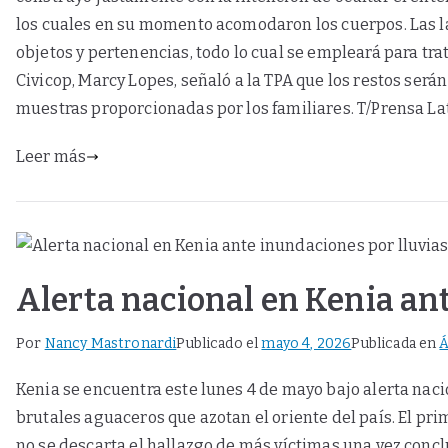
los cuales en su momento acomodaron los cuerpos. Las la
objetos y pertenencias, todo lo cual se empleará para trata
Civicop, Marcy Lopes, señaló a la TPA que los restos será
muestras proporcionadas por los familiares. T/Prensa La
Leer más
Alerta nacional en Kenia an
Por
Nancy Mastronardi
Publicado el
mayo 4, 2026
Publicada en
Á
Kenia se encuentra este lunes 4 de mayo bajo alerta nac
brutales aguaceros que azotan el oriente del país. El pri
no se descarta el hallazgo de más víctimas una vez concl