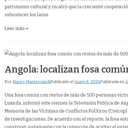
patrimonio cultural y recalcó que la creciente cooperaci
robustecer los lazos.
Leer más
Angola: localizan fosa comú
Por
Nancy Mastronardi
Publicado el
mayo 8, 2026
Publicada en
Á
Una fosa común con restos de más de 500 personas víctima
Luanda, informó este viernes la Televisión Pública de An
Memoria de las Víctimas de Conflictos Políticos (Civicop)
de investigaciones. De acuerdo con el reporte, la fosa e
construyó justamente con la intención de ocultar el ent