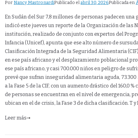
Por
Nancy Mastronardi
Publicado el
abril 30, 2026
Publicada en
Á
En Sudán del Sur 7,8 millones de personas padecen una g
indicó este jueves un reporte de la Organización de las N
institución, realizado de conjunto con expertos del Pro
Infancia (Unicef), apunta que ese alto número de sursudan
Clasificación Integrada de la Seguridad Alimentaria (CIF
en ese país africano y el desplazamiento poblacional pr
ese país africano, y casi 700.000 niños en peligro de suf
prevé que sufran inseguridad alimentaria aguda, 73.300 s
a la Fase 5 de la CIF, con un aumento drástico del 160,0 %
de personas se encuentran en el nivel de emergencia, prev
ubican en el de crisis, la Fase 3 de dicha clasificación. T 
Leer más