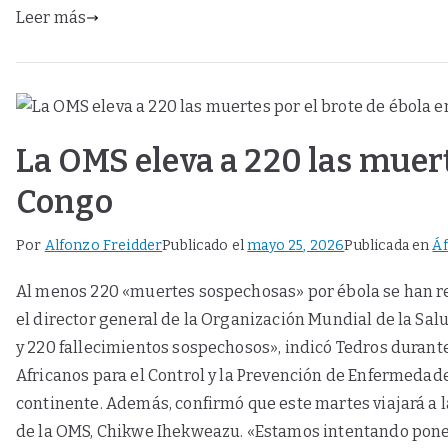
Leer más
La OMS eleva a 220 las muerte
Congo
Por
Alfonzo Freidder
Publicado el
mayo 25, 2026
Publicada en
Áf
Al menos 220 «muertes sospechosas» por ébola se han re
el director general de la Organización Mundial de la S
y 220 fallecimientos sospechosos», indicó Tedros durante
Africanos para el Control y la Prevención de Enfermedades
continente. Además, confirmó que este martes viajará a 
de la OMS, Chikwe Ihekweazu. «Estamos intentando pone