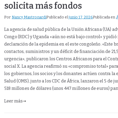
solicita más fondos
Por
Nancy Mastronardi
Publicado el
junio 17, 2026
Publicada en
Á
La agencia de salud pública de la Unión Africana (UA) ad
Congo (RDC) y Uganda «aún no está bajo control» y pidió
declaración de la epidemia en el este congoleño. «Este br
contactos, suministros y un déficit de financiación de 21
urgencia», publicaron los Centros Africanos para el Cont
social X. La agencia reafirmó su «compromiso total» par
los gobiernos, los socios y los donantes actúen contra l
Salud (OMS), junto a los CDC de África, lanzaron el 5 de j
518 millones de dólares (unos 447 millones de euros) para
Leer más