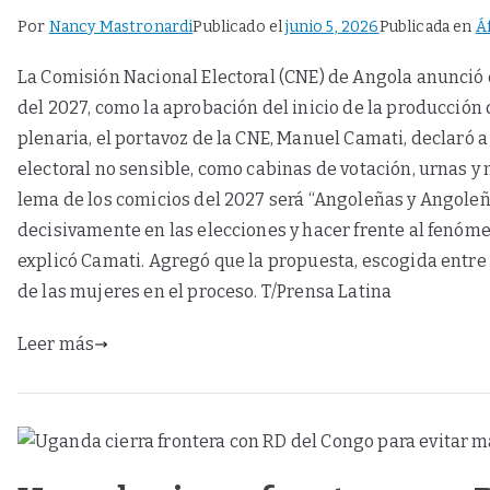
Por
Nancy Mastronardi
Publicado el
junio 5, 2026
Publicada en
Á
La Comisión Nacional Electoral (CNE) de Angola anunció 
del 2027, como la aprobación del inicio de la producción 
plenaria, el portavoz de la CNE, Manuel Camati, declaró 
electoral no sensible, como cabinas de votación, urnas y 
lema de los comicios del 2027 será “Angoleñas y Angoleños
decisivamente en las elecciones y hacer frente al fenómen
explicó Camati. Agregó que la propuesta, escogida entre 
de las mujeres en el proceso. T/Prensa Latina
Leer más