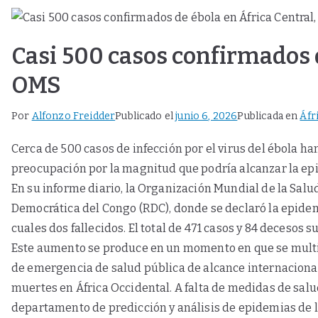
Casi 500 casos confirmados d
OMS
Por
Alfonzo Freidder
Publicado el
junio 6, 2026
Publicada en
Áfr
Cerca de 500 casos de infección por el virus del ébola ha
preocupación por la magnitud que podría alcanzar la epi
En su informe diario, la Organización Mundial de la Salu
Democrática del Congo (RDC), donde se declaró la epidem
cuales dos fallecidos. El total de 471 casos y 84 decesos 
Este aumento se produce en un momento en que se multipl
de emergencia de salud pública de alcance internacional,
muertes en África Occidental. A falta de medidas de salu
departamento de predicción y análisis de epidemias de lo