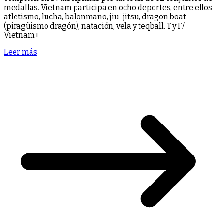
medallas. Vietnam participa en ocho deportes, entre ellos
atletismo, lucha, balonmano, jiu-jitsu, dragon boat
(piragüismo dragón), natación, vela y teqball. T y F/
Vietnam+
Leer más