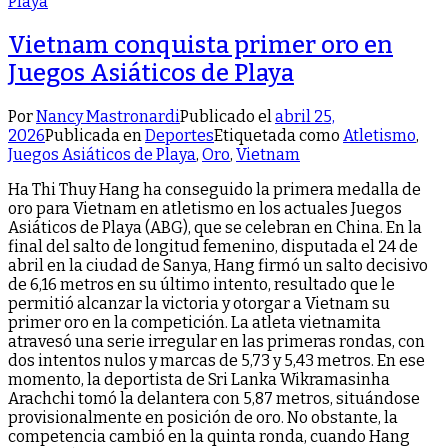
Vietnam conquista primer oro en
Juegos Asiáticos de Playa
Por
Nancy Mastronardi
Publicado el
abril 25,
2026
Publicada en
Deportes
Etiquetada como
Atletismo
,
Juegos Asiáticos de Playa
,
Oro
,
Vietnam
Ha Thi Thuy Hang ha conseguido la primera medalla de
oro para Vietnam en atletismo en los actuales Juegos
Asiáticos de Playa (ABG), que se celebran en China. ​En la
final del salto de longitud femenino, disputada el 24 de
abril en la ciudad de Sanya, Hang firmó un salto decisivo
de 6,16 metros en su último intento, resultado que le
permitió alcanzar la victoria y otorgar a Vietnam su
primer oro en la competición. ​La atleta vietnamita
atravesó una serie irregular en las primeras rondas, con
dos intentos nulos y marcas de 5,73 y 5,43 metros. En ese
momento, la deportista de Sri Lanka Wikramasinha
Arachchi tomó la delantera con 5,87 metros, situándose
provisionalmente en posición de oro. ​No obstante, la
competencia cambió en la quinta ronda, cuando Hang