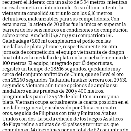
recuperó el liderato con un salto de 5,94 metros, mientras
su rival cometía un intento nulo. En su último intento, la
vietnamita consolidó su triunfo con los 6,16 metros
definitivos, inalcanzables para sus competidoras. ​Con
esta marca, la atleta de 20 años fue la única en superar la
barrera de los seis metros en condiciones de competición
sobre arena. ​Arachchi (5,87 m) y su compatriota ISL
Galabadage (5,83 m) completaron el podio con las
medallas de plata y bronce, respectivamente. ​En otra
jornada de competición, el equipo vietnamita de dragon
boat obtuvo la medalla de plata en la prueba femenina de
100 metros. ​El equipo, integrado por 13 deportistas,
registró un tiempo de 28,516 segundos, quedando muy
cerca del conjunto anfitrión de China, que se llevó el oro
con 28,260 segundos. Tailandia finalizó tercera con 29,631
segundos. ​Vietnam aún tiene opciones de ampliar su
medallero en las pruebas de 200 y 400 metros,
programadas para el 25 y 26 de abril. ​Con un oro y una
plata, Vietnam ocupa actualmente la cuarta posición en el
medallero general, encabezado por China con cuatro
oros, seguida de Filipinas con tres y Emiratos Árabes
Unidos con dos. ​La sexta edición de los Juegos Asiáticos
de Playa reúne a atletas de 45 países y territorios, que
compiten en 14 disciplinas por un total de 62 conjuntos de