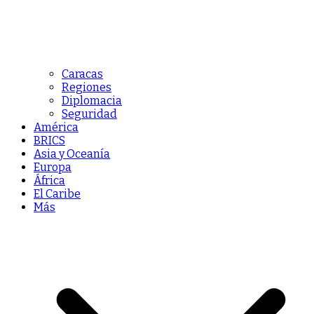
Caracas
Regiones
Diplomacia
Seguridad
América
BRICS
Asia y Oceanía
Europa
África
El Caribe
Más