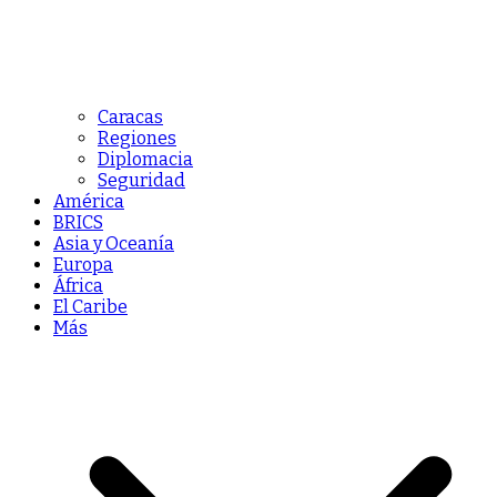
Caracas
Regiones
Diplomacia
Seguridad
América
BRICS
Asia y Oceanía
Europa
África
El Caribe
Más