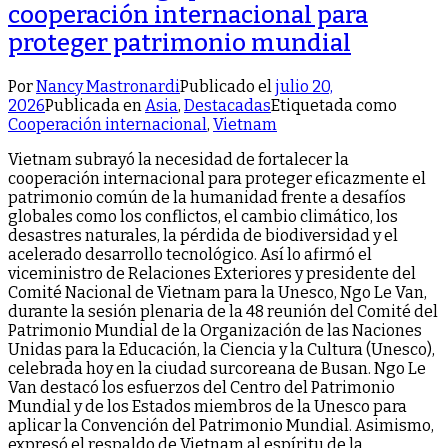
cooperación internacional para
proteger patrimonio mundial
Por
Nancy Mastronardi
Publicado el
julio 20,
2026
Publicada en
Asia
,
Destacadas
Etiquetada como
Cooperación internacional
,
Vietnam
Vietnam subrayó la necesidad de fortalecer la
cooperación internacional para proteger eficazmente el
patrimonio común de la humanidad frente a desafíos
globales como los conflictos, el cambio climático, los
desastres naturales, la pérdida de biodiversidad y el
acelerado desarrollo tecnológico. Así lo afirmó el
viceministro de Relaciones Exteriores y presidente del
Comité Nacional de Vietnam para la Unesco, Ngo Le Van,
durante la sesión plenaria de la 48 reunión del Comité del
Patrimonio Mundial de la Organización de las Naciones
Unidas para la Educación, la Ciencia y la Cultura (Unesco),
celebrada hoy en la ciudad surcoreana de Busan. Ngo Le
Van destacó los esfuerzos del Centro del Patrimonio
Mundial y de los Estados miembros de la Unesco para
aplicar la Convención del Patrimonio Mundial. Asimismo,
expresó el respaldo de Vietnam al espíritu de la