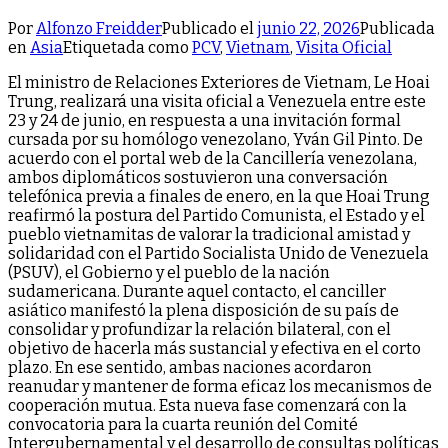
Por
Alfonzo Freidder
Publicado el
junio 22, 2026
Publicada
en
Asia
Etiquetada como
PCV
,
Vietnam
,
Visita Oficial
El ministro de Relaciones Exteriores de Vietnam, Le Hoai
Trung, realizará una visita oficial a Venezuela entre este
23 y 24 de junio, en respuesta a una invitación formal
cursada por su homólogo venezolano, Yván Gil Pinto. ​De
acuerdo con el portal web de la Cancillería venezolana,
ambos diplomáticos sostuvieron una conversación
telefónica previa a finales de enero, en la que Hoai Trung
reafirmó la postura del Partido Comunista, el Estado y el
pueblo vietnamitas de valorar la tradicional amistad y
solidaridad con el Partido Socialista Unido de Venezuela
(PSUV), el Gobierno y el pueblo de la nación
sudamericana. Durante aquel contacto, el canciller
asiático manifestó la plena disposición de su país de
consolidar y profundizar la relación bilateral, con el
objetivo de hacerla más sustancial y efectiva en el corto
plazo. En ese sentido, ambas naciones acordaron
reanudar y mantener de forma eficaz los mecanismos de
cooperación mutua. Esta nueva fase comenzará con la
convocatoria para la cuarta reunión del Comité
Intergubernamental y el desarrollo de consultas políticas