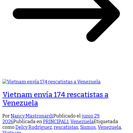
Vietnam envía 174 rescatistas a
Venezuela
Por
Nancy Mastronardi
Publicado el
junio 29,
2026
Publicada en
PRINCIPAL1
,
Venezuela
Etiquetada
como
Delcy Rodríguez
,
rescatistas
,
Sismos
,
Venezuela
,
Vietnam