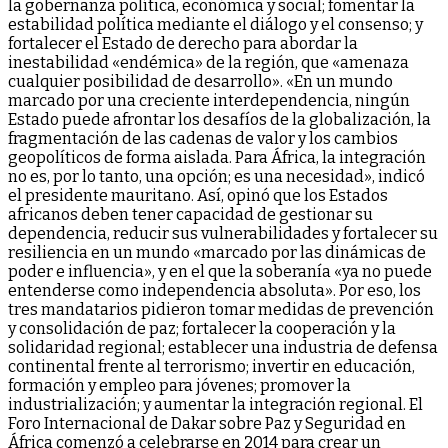
la gobernanza política, económica y social; fomentar la
estabilidad política mediante el diálogo y el consenso; y
fortalecer el Estado de derecho para abordar la
inestabilidad «endémica» de la región, que «amenaza
cualquier posibilidad de desarrollo». «En un mundo
marcado por una creciente interdependencia, ningún
Estado puede afrontar los desafíos de la globalización, la
fragmentación de las cadenas de valor y los cambios
geopolíticos de forma aislada. Para África, la integración
no es, por lo tanto, una opción; es una necesidad», indicó
el presidente mauritano. Así, opinó que los Estados
africanos deben tener capacidad de gestionar su
dependencia, reducir sus vulnerabilidades y fortalecer su
resiliencia en un mundo «marcado por las dinámicas de
poder e influencia», y en el que la soberanía «ya no puede
entenderse como independencia absoluta». Por eso, los
tres mandatarios pidieron tomar medidas de prevención
y consolidación de paz; fortalecer la cooperación y la
solidaridad regional; establecer una industria de defensa
continental frente al terrorismo; invertir en educación,
formación y empleo para jóvenes; promover la
industrialización; y aumentar la integración regional. El
Foro Internacional de Dakar sobre Paz y Seguridad en
África comenzó a celebrarse en 2014 para crear un