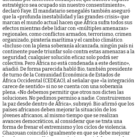
estratégico sea ocupado sin nuestro consentimiento»,
declaró Faye. El mandatario senegalés también aseguró
que la «profunda inestabilidad y las grandes crisis» que
marcan el mundo actual hacen que África sufra todos sus
efectos mientras debe lidiar con «múltiples amenazas»
regionales, como conflictos armados, terrorismo, crimen
organizado, piratería marítima y el cambio climático.
«Incluso con la plena soberanía alcanzada, ningún país ni
continente puede triunfar solo contra estas amenazas a la
seguridad; cualquier solución eficaz solo podrá ser
colectiva. Pero África no está condenada a este destino»,
añadió. De forma parecida habló Bio, también presidente
de turno de la Comunidad Económica de Estados de
África Occidental (CEDEAO), al señalar que «la integración
carece de sentido» si no se cuenta con una soberanía
plena. «No debemos permitir que otros nos dicten las
soluciones. No pedimos permiso a nadie. Construiremos
la paz desde dentro de África», subrayó. Bio afirmó que los
países africanos deben mejorar la situación de los
jóvenes africanos, al mismo tiempo que se realizan
avances democráticos, al considerar que se trata una
forma de frenar el extremismo y los ciclos de violencia.
Ghazouan coincidió igualmente en que se debe mejorar