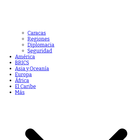
Caracas
Regiones
Diplomacia
Seguridad
América
BRICS
Asia y Oceanía
Europa
África
El Caribe
Más