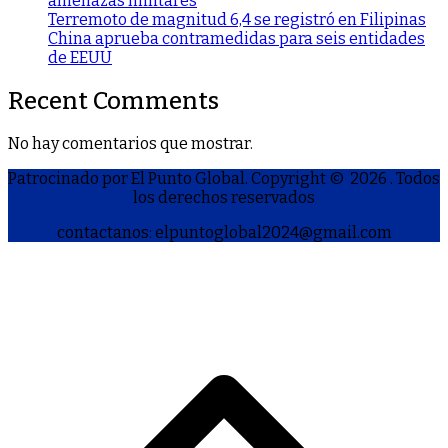
amenazas militares
Terremoto de magnitud 6,4 se registró en Filipinas
China aprueba contramedidas para seis entidades
de EEUU
Recent Comments
No hay comentarios que mostrar.
Patrocinado por El Punto Global. Copyright © 2026
. Todos
los derechos reservados
contactanos: elpuntoglobal2024@gmail.com
S
h
a