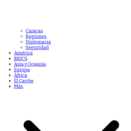
Caracas
Regiones
Diplomacia
Seguridad
América
BRICS
Asia y Oceanía
Europa
África
El Caribe
Más