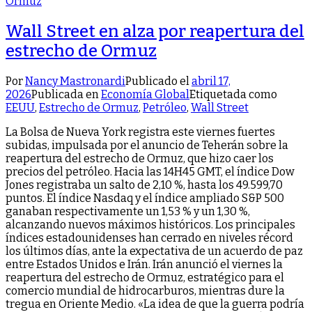
Wall Street en alza por reapertura del
estrecho de Ormuz
Por
Nancy Mastronardi
Publicado el
abril 17,
2026
Publicada en
Economía Global
Etiquetada como
EEUU
,
Estrecho de Ormuz
,
Petróleo
,
Wall Street
La Bolsa de Nueva York registra este viernes fuertes
subidas, impulsada por el anuncio de Teherán sobre la
reapertura del estrecho de Ormuz, que hizo caer los
precios del petróleo. Hacia las 14H45 GMT, el índice Dow
Jones registraba un salto de 2,10 %, hasta los 49.599,70
puntos. El índice Nasdaq y el índice ampliado S&P 500
ganaban respectivamente un 1,53 % y un 1,30 %,
alcanzando nuevos máximos históricos. Los principales
índices estadounidenses han cerrado en niveles récord
los últimos días, ante la expectativa de un acuerdo de paz
entre Estados Unidos e Irán. Irán anunció el viernes la
reapertura del estrecho de Ormuz, estratégico para el
comercio mundial de hidrocarburos, mientras dure la
tregua en Oriente Medio. «La idea de que la guerra podría