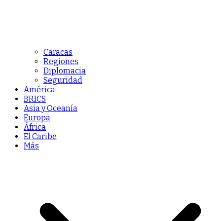
Caracas
Regiones
Diplomacia
Seguridad
América
BRICS
Asia y Oceanía
Europa
África
El Caribe
Más