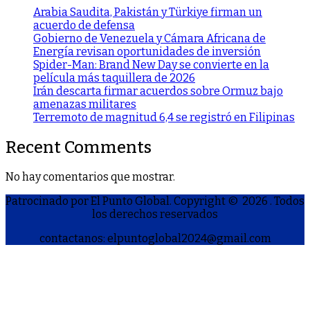
Arabia Saudita, Pakistán y Türkiye firman un
acuerdo de defensa
Gobierno de Venezuela y Cámara Africana de
Energía revisan oportunidades de inversión
Spider-Man: Brand New Day se convierte en la
película más taquillera de 2026
Irán descarta firmar acuerdos sobre Ormuz bajo
amenazas militares
Terremoto de magnitud 6,4 se registró en Filipinas
Recent Comments
No hay comentarios que mostrar.
Patrocinado por El Punto Global. Copyright © 2026
. Todos
los derechos reservados
contactanos: elpuntoglobal2024@gmail.com
S
h
a