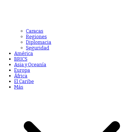
Caracas
Regiones
Diplomacia
Seguridad
América
BRICS
Asia y Oceanía
Europa
África
El Caribe
Más