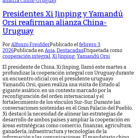
Presidentes Xi Jinping y Yamandú
Orsi reafirman alianza China-
Uruguay
Por
Alfonzo Freidder
Publicado el
febrero 3,
2026
Publicada en
Asia
,
Destacadas
Etiquetada como
cooperación integral
,
Xi Jinping
,
Yamandú Orsi
El presidente de China, Xi Jinping, llamó este martes a
profundizar la cooperación integral con Uruguay durante
un encuentro oficial con el presidente uruguayo
Yamandú Orsi, quien realiza una visita de Estado al
gigante asiático, en un contexto marcado por la
reconfiguración del orden internacional y el
fortalecimiento de los vínculos Sur-Sur. Durante las
conversaciones sostenidas en el Gran Palacio del Pueblo,
Xi destacó la necesidad de alinear las estrategias de
desarrollo de ambos países y ampliar la cooperación en
áreas estratégicas como comercio, finanzas, agricultura,
ganadería, infraestructura y tecnologías de la
información y las comunicaciones. El mandatario chino