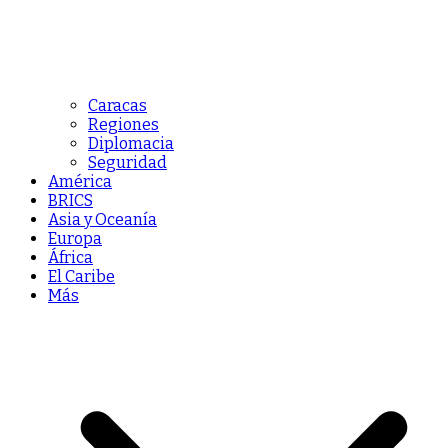
Caracas
Regiones
Diplomacia
Seguridad
América
BRICS
Asia y Oceanía
Europa
África
El Caribe
Más