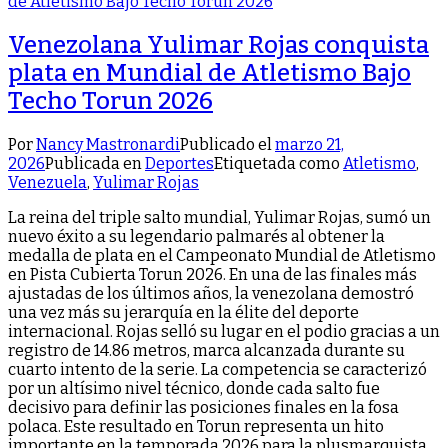
Venezolana Yulimar Rojas conquista
plata en Mundial de Atletismo Bajo
Techo Torun 2026
Por
Nancy Mastronardi
Publicado el
marzo 21,
2026
Publicada en
Deportes
Etiquetada como
Atletismo
,
Venezuela
,
Yulimar Rojas
La reina del triple salto mundial, Yulimar Rojas, sumó un
nuevo éxito a su legendario palmarés al obtener la
medalla de plata en el Campeonato Mundial de Atletismo
en Pista Cubierta Torun 2026. En una de las finales más
ajustadas de los últimos años, la venezolana demostró
una vez más su jerarquía en la élite del deporte
internacional. Rojas selló su lugar en el podio gracias a un
registro de 14.86 metros, marca alcanzada durante su
cuarto intento de la serie. La competencia se caracterizó
por un altísimo nivel técnico, donde cada salto fue
decisivo para definir las posiciones finales en la fosa
polaca. Este resultado en Torun representa un hito
importante en la temporada 2026 para la plusmarquista