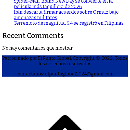
Spider-Man: Brand New Day se convierte en la
película más taquillera de 2026
Irán descarta firmar acuerdos sobre Ormuz bajo
amenazas militares
Terremoto de magnitud 6,4 se registró en Filipinas
Recent Comments
No hay comentarios que mostrar.
Patrocinado por El Punto Global. Copyright © 2026
. Todos
los derechos reservados
contactanos: elpuntoglobal2024@gmail.com
S
h
a