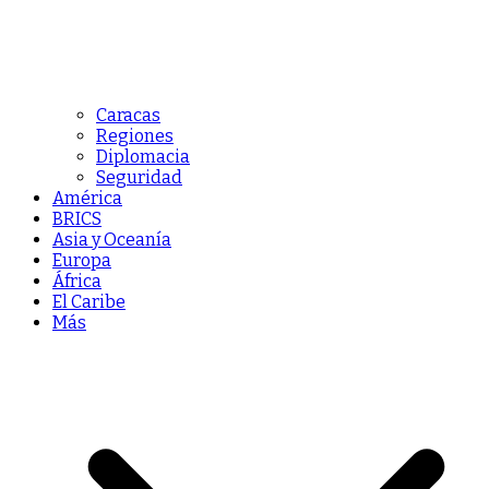
Caracas
Regiones
Diplomacia
Seguridad
América
BRICS
Asia y Oceanía
Europa
África
El Caribe
Más