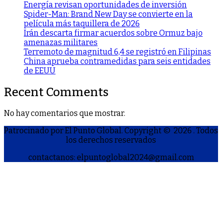
Energía revisan oportunidades de inversión
Spider-Man: Brand New Day se convierte en la
película más taquillera de 2026
Irán descarta firmar acuerdos sobre Ormuz bajo
amenazas militares
Terremoto de magnitud 6,4 se registró en Filipinas
China aprueba contramedidas para seis entidades
de EEUU
Recent Comments
No hay comentarios que mostrar.
Patrocinado por El Punto Global. Copyright © 2026
. Todos
los derechos reservados
contactanos: elpuntoglobal2024@gmail.com
S
h
a