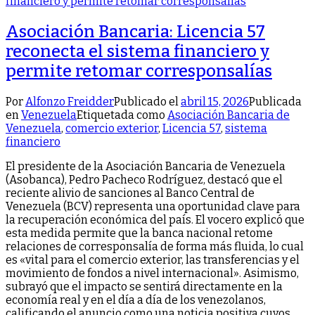
Asociación Bancaria: Licencia 57
reconecta el sistema financiero y
permite retomar corresponsalías
Por
Alfonzo Freidder
Publicado el
abril 15, 2026
Publicada
en
Venezuela
Etiquetada como
Asociación Bancaria de
Venezuela
,
comercio exterior
,
Licencia 57
,
sistema
financiero
El presidente de la Asociación Bancaria de Venezuela
(Asobanca), Pedro Pacheco Rodríguez, destacó que el
reciente alivio de sanciones al Banco Central de
Venezuela (BCV) representa una oportunidad clave para
la recuperación económica del país. El vocero explicó que
esta medida permite que la banca nacional retome
relaciones de corresponsalía de forma más fluida, lo cual
es «vital para el comercio exterior, las transferencias y el
movimiento de fondos a nivel internacional». ​Asimismo,
subrayó que el impacto se sentirá directamente en la
economía real y en el día a día de los venezolanos,
calificando el anuncio como una noticia positiva cuyos