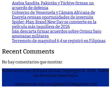
Arabia Saudita, Pakistán y Türkiye firman un
acuerdo de defensa
Gobierno de Venezuela y Cámara Africana de
Energía revisan oportunidades de inversión
Spider-Man: Brand New Day se convierte en la
película más taquillera de 2026
Irán descarta firmar acuerdos sobre Ormuz bajo
amenazas militares
Terremoto de magnitud 6,4 se registró en Filipinas
Recent Comments
No hay comentarios que mostrar.
Patrocinado por El Punto Global. Copyright © 2026
. Todos
los derechos reservados
contactanos: elpuntoglobal2024@gmail.com
S
h
a