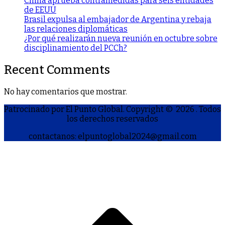
China aprueba contramedidas para seis entidades
de EEUU
Brasil expulsa al embajador de Argentina y rebaja
las relaciones diplomáticas
¿Por qué realizarán nueva reunión en octubre sobre
disciplinamiento del PCCh?
Recent Comments
No hay comentarios que mostrar.
Patrocinado por El Punto Global. Copyright © 2026
. Todos
los derechos reservados
contactanos: elpuntoglobal2024@gmail.com
S
h
a