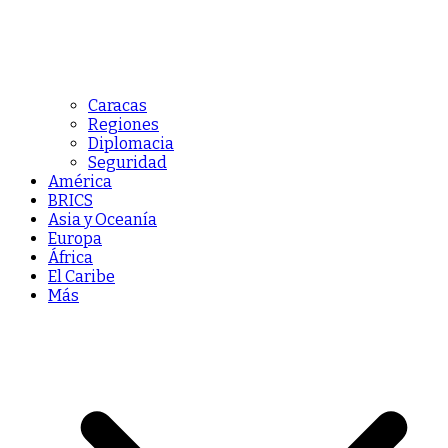
Caracas
Regiones
Diplomacia
Seguridad
América
BRICS
Asia y Oceanía
Europa
África
El Caribe
Más