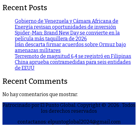
Recent Posts
Gobierno de Venezuela y Cámara Africana de
Energía revisan oportunidades de inversión
Spider-Man: Brand New Day se convierte en la
película más taquillera de 2026
Irán descarta firmar acuerdos sobre Ormuz bajo
amenazas militares
Terremoto de magnitud 6,4 se registró en Filipinas
China aprueba contramedidas para seis entidades
de EEUU
Recent Comments
No hay comentarios que mostrar.
Patrocinado por El Punto Global. Copyright © 2026
. Todos
los derechos reservados
contactanos: elpuntoglobal2024@gmail.com
S