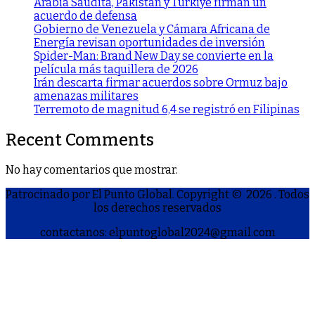
Arabia Saudita, Pakistán y Türkiye firman un
acuerdo de defensa
Gobierno de Venezuela y Cámara Africana de
Energía revisan oportunidades de inversión
Spider-Man: Brand New Day se convierte en la
película más taquillera de 2026
Irán descarta firmar acuerdos sobre Ormuz bajo
amenazas militares
Terremoto de magnitud 6,4 se registró en Filipinas
Recent Comments
No hay comentarios que mostrar.
Patrocinado por El Punto Global. Copyright © 2026
. Todos
los derechos reservados
contactanos: elpuntoglobal2024@gmail.com
S
h
a