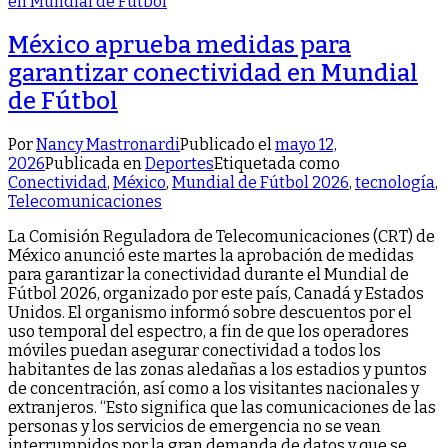
México aprueba medidas para
garantizar conectividad en Mundial
de Fútbol
Por
Nancy Mastronardi
Publicado el
mayo 12,
2026
Publicada en
Deportes
Etiquetada como
Conectividad
,
México
,
Mundial de Fútbol 2026
,
tecnología
,
Telecomunicaciones
La Comisión Reguladora de Telecomunicaciones (CRT) de
México anunció este martes la aprobación de medidas
para garantizar la conectividad durante el Mundial de
Fútbol 2026, organizado por este país, Canadá y Estados
Unidos. El organismo informó sobre descuentos por el
uso temporal del espectro, a fin de que los operadores
móviles puedan asegurar conectividad a todos los
habitantes de las zonas aledañas a los estadios y puntos
de concentración, así como a los visitantes nacionales y
extranjeros. “Esto significa que las comunicaciones de las
personas y los servicios de emergencia no se vean
interrumpidos por la gran demanda de datos y que se