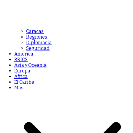
Caracas
Regiones
Diplomacia
Seguridad
América
BRICS
Asia y Oceanía
Europa
África
El Caribe
Más