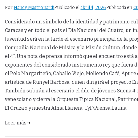
Por
Nancy Mastronardi
Publicado el
abril 4, 2026
Publicada en
Cu
Considerado un símbolo de la identidad y patrimonio cult
Caracas y en todo el país el Día Nacional del Cuatro, un i
Juventud será en la tarde el escenario principal de la pr
Compañía Nacional de Música y la Misión Cultura, donde 
el 4”. Una nota de prensa informó que el encuentro está 
exponentes del considerado instrumento rey que fuera de
el Polo Margariteño, Caballo Viejo, Moliendo Café, Apure e
artística de Runyel Barbosa, quien dirigirá el proyecto 
También subirán al escenario el dúo de jóvenes Suena 4 c
venezolano y cierra la Orquesta Típica Nacional, Patrim
El Cruza’o y nuestra Alma Llanera. TyF/Prensa Latina
Leer más