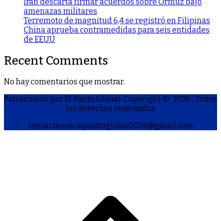
Irán descarta firmar acuerdos sobre Ormuz bajo
amenazas militares
Terremoto de magnitud 6,4 se registró en Filipinas
China aprueba contramedidas para seis entidades
de EEUU
Recent Comments
No hay comentarios que mostrar.
Patrocinado por El Punto Global. Copyright © 2026
. Todos
los derechos reservados
contactanos: elpuntoglobal2024@gmail.com
S
h
a