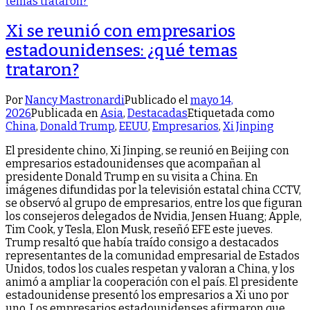
Xi se reunió con empresarios
estadounidenses: ¿qué temas
trataron?
Por
Nancy Mastronardi
Publicado el
mayo 14,
2026
Publicada en
Asia
,
Destacadas
Etiquetada como
China
,
Donald Trump
,
EEUU
,
Empresarios
,
Xi Jinping
El presidente chino, Xi Jinping, se reunió en Beijing con
empresarios estadounidenses que acompañan al
presidente Donald Trump en su visita a China. En
imágenes difundidas por la televisión estatal china CCTV,
se observó al grupo de empresarios, entre los que figuran
los consejeros delegados de Nvidia, Jensen Huang; Apple,
Tim Cook, y Tesla, Elon Musk, reseñó EFE este jueves.
Trump resaltó que había traído consigo a destacados
representantes de la comunidad empresarial de Estados
Unidos, todos los cuales respetan y valoran a China, y los
animó a ampliar la cooperación con el país. El presidente
estadounidense presentó los empresarios a Xi uno por
uno. Los empresarios estadounidenses afirmaron que