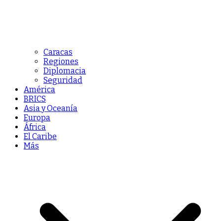
Caracas
Regiones
Diplomacia
Seguridad
América
BRICS
Asia y Oceanía
Europa
África
El Caribe
Más