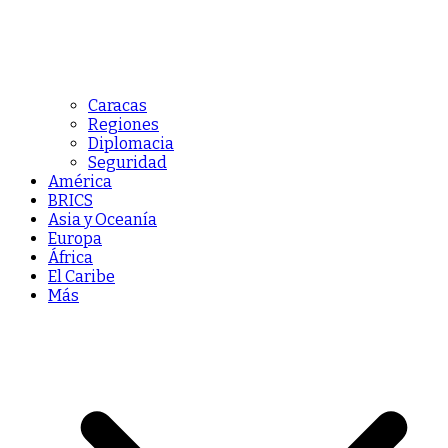
Caracas
Regiones
Diplomacia
Seguridad
América
BRICS
Asia y Oceanía
Europa
África
El Caribe
Más