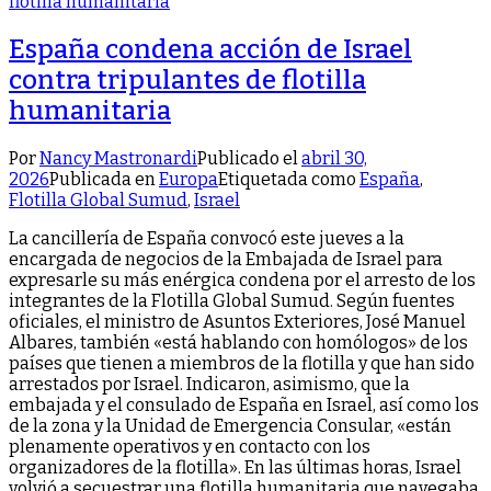
España condena acción de Israel
contra tripulantes de flotilla
humanitaria
Por
Nancy Mastronardi
Publicado el
abril 30,
2026
Publicada en
Europa
Etiquetada como
España
,
Flotilla Global Sumud
,
Israel
La cancillería de España convocó este jueves a la
encargada de negocios de la Embajada de Israel para
expresarle su más enérgica condena por el arresto de los
integrantes de la Flotilla Global Sumud. Según fuentes
oficiales, el ministro de Asuntos Exteriores, José Manuel
Albares, también «está hablando con homólogos» de los
países que tienen a miembros de la flotilla y que han sido
arrestados por Israel. Indicaron, asimismo, que la
embajada y el consulado de España en Israel, así como los
de la zona y la Unidad de Emergencia Consular, «están
plenamente operativos y en contacto con los
organizadores de la flotilla». En las últimas horas, Israel
volvió a secuestrar una flotilla humanitaria que navegaba