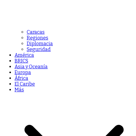
Caracas
Regiones
Diplomacia
Seguridad
América
BRICS
Asia y Oceanía
Europa
África
El Caribe
Más