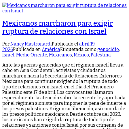
Mexicanos marcharon para exigir
ruptura de relaciones con Israel
Por
Nancy Mastronardi
Publicado el
abril 19,
2026
Publicada en
América
Etiquetada como
genocidio
,
Israel
,
Medio Oriente
,
Mexicanos
,
México
,
Palestina
Ante las guerras genocidas que el régimen israelí lleva a
cabo en Asia Occidental, activistas y ciudadanos
marcharon hacia la Secretaría de Relaciones Exteriores
Mexicana para continuar exigiendo la ruptura de todo
tipo de relaciones con Israel, en el Día del Prisionero
Palestino este 17 de abril. Los convocantes llamaron
especialmente la atención sobre la reciente ley aprobada
por el régimen sionista para imponer la pena de muerte a
los presos palestinos. Exigen su liberación, así como la de
los presos políticos mexicanos. Desde octubre del 2023,
los mexicanos han exigido la ruptura de todo tipo de
relaciones y sanciones contra Israel por sus crímenes de