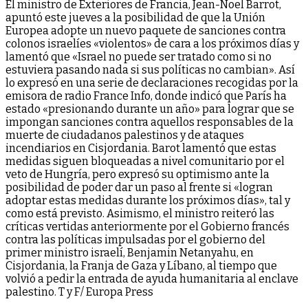
El ministro de Exteriores de Francia, Jean-Noel Barrot,
apuntó este jueves a la posibilidad de que la Unión
Europea adopte un nuevo paquete de sanciones contra
colonos israelíes «violentos» de cara a los próximos días y
lamentó que «Israel no puede ser tratado como si no
estuviera pasando nada si sus políticas no cambian». Así
lo expresó en una serie de declaraciones recogidas por la
emisora de radio France Info, donde indicó que París ha
estado «presionando durante un año» para lograr que se
impongan sanciones contra aquellos responsables de la
muerte de ciudadanos palestinos y de ataques
incendiarios en Cisjordania. Barot lamentó que estas
medidas siguen bloqueadas a nivel comunitario por el
veto de Hungría, pero expresó su optimismo ante la
posibilidad de poder dar un paso al frente si «logran
adoptar estas medidas durante los próximos días», tal y
como está previsto. Asimismo, el ministro reiteró las
críticas vertidas anteriormente por el Gobierno francés
contra las políticas impulsadas por el gobierno del
primer ministro israelí, Benjamin Netanyahu, en
Cisjordania, la Franja de Gaza y Líbano, al tiempo que
volvió a pedir la entrada de ayuda humanitaria al enclave
palestino. T y F/ Europa Press