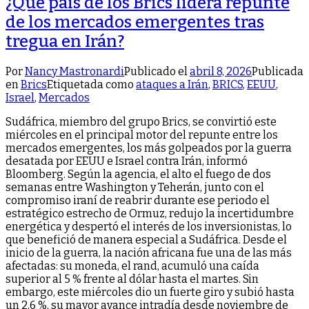
¿Qué país de los Brics lidera repunte
de los mercados emergentes tras
tregua en Irán?
Por
Nancy Mastronardi
Publicado el
abril 8, 2026
Publicada
en
Brics
Etiquetada como
ataques a Irán
,
BRICS
,
EEUU
,
Israel
,
Mercados
Sudáfrica, miembro del grupo Brics, se convirtió este
miércoles en el principal motor del repunte entre los
mercados emergentes, los más golpeados por la guerra
desatada por EEUU e Israel contra Irán, informó
Bloomberg. Según la agencia, el alto el fuego de dos
semanas entre Washington y Teherán, junto con el
compromiso iraní de reabrir durante ese periodo el
estratégico estrecho de Ormuz, redujo la incertidumbre
energética y despertó el interés de los inversionistas, lo
que benefició de manera especial a Sudáfrica. Desde el
inicio de la guerra, la nación africana fue una de las más
afectadas: su moneda, el rand, acumuló una caída
superior al 5 % frente al dólar hasta el martes. Sin
embargo, este miércoles dio un fuerte giro y subió hasta
un 2,6 %, su mayor avance intradía desde noviembre de