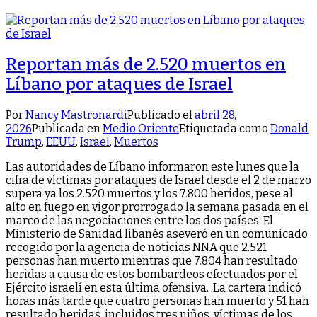
Reportan más de 2.520 muertos en
Líbano por ataques de Israel
Por
Nancy Mastronardi
Publicado el
abril 28,
2026
Publicada en
Medio Oriente
Etiquetada como
Donald
Trump
,
EEUU
,
Israel
,
Muertos
Las autoridades de Líbano informaron este lunes que la
cifra de víctimas por ataques de Israel desde el 2 de marzo
supera ya los 2.520 muertos y los 7.800 heridos, pese al
alto en fuego en vigor prorrogado la semana pasada en el
marco de las negociaciones entre los dos países. El
Ministerio de Sanidad libanés aseveró en un comunicado
recogido por la agencia de noticias NNA que 2.521
personas han muerto mientras que 7.804 han resultado
heridas a causa de estos bombardeos efectuados por el
Ejército israelí en esta última ofensiva. .La cartera indicó
horas más tarde que cuatro personas han muerto y 51 han
resultado heridas, incluidos tres niños, víctimas de los