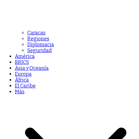
Caracas
Regiones
Diplomacia
Seguridad
América
BRICS
Asia y Oceanía
Europa
África
El Caribe
Más