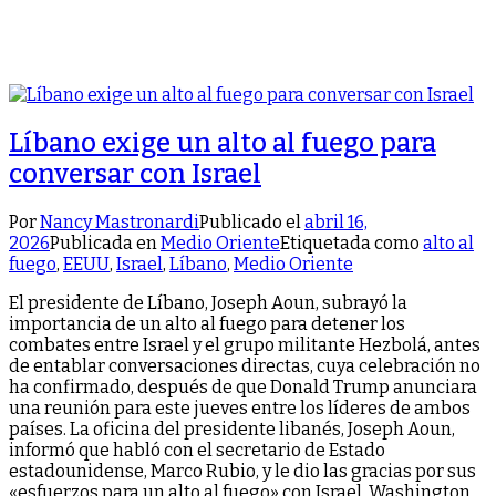
Líbano exige un alto al fuego para
conversar con Israel
Por
Nancy Mastronardi
Publicado el
abril 16,
2026
Publicada en
Medio Oriente
Etiquetada como
alto al
fuego
,
EEUU
,
Israel
,
Líbano
,
Medio Oriente
El presidente de Líbano, Joseph Aoun, subrayó la
importancia de un alto al fuego para detener los
combates entre Israel y el grupo militante Hezbolá, antes
de entablar conversaciones directas, cuya celebración no
ha confirmado, después de que Donald Trump anunciara
una reunión para este jueves entre los líderes de ambos
países. La oficina del presidente libanés, Joseph Aoun,
informó que habló con el secretario de Estado
estadounidense, Marco Rubio, y le dio las gracias por sus
«esfuerzos para un alto al fuego» con Israel. Washington