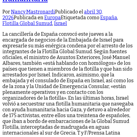
Por
Nancy Mastronardi
Publicado el
abril 30,
2026
Publicada en
Europa
Etiquetada como
España
,
Flotilla Global Sumud
,
Israel
La cancillería de España convocó este jueves a la
encargada de negocios de la Embajada de Israel para
expresarle su más enérgica condena por el arresto de los
integrantes de la Flotilla Global Sumud. Según fuentes
oficiales, el ministro de Asuntos Exteriores, José Manuel
Albares, también «está hablando con homólogos» de los
países que tienen a miembros de la flotilla y que han sido
arrestados por Israel. Indicaron, asimismo, que la
embajada y el consulado de España en Israel, así como los
de la zona y la Unidad de Emergencia Consular, «están
plenamente operativos y en contacto con los
organizadores de la flotilla». En las últimas horas, Israel
volvió a secuestrar una flotilla humanitaria que navegaba
con ayuda humanitaria hacia Gaza, y detuvo a alrededor
de 175 activistas, entre ellos una treintena de españoles,
que iban a bordo de embarcaciones de la Global Sumud
Flotilla, interceptadas de madrugada en aguas
internacionales al sur de Grecia. T y F/Prensa Latina