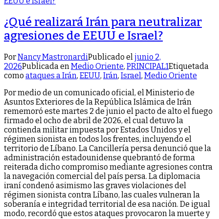
¿Qué realizará Irán para neutralizar
agresiones de EEUU e Israel?
Por
Nancy Mastronardi
Publicado el
junio 2,
2026
Publicada en
Medio Oriente
,
PRINCIPAL1
Etiquetada
como
ataques a Irán
,
EEUU
,
Irán
,
Israel
,
Medio Oriente
Por medio de un comunicado oficial, el Ministerio de
Asuntos Exteriores de la República Islámica de Irán
rememoró este martes 2 de junio el pacto de alto el fuego
firmado el ocho de abril de 2026, el cual detuvo la
contienda militar impuesta por Estados Unidos y el
régimen sionista en todos los frentes, incluyendo el
territorio de Líbano. La Cancillería persa denunció que la
administración estadounidense quebrantó de forma
reiterada dicho compromiso mediante agresiones contra
la navegación comercial del país persa. La diplomacia
iraní condenó asimismo las graves violaciones del
régimen sionista contra Líbano, las cuales vulneran la
soberanía e integridad territorial de esa nación. De igual
modo, recordó que estos ataques provocaron la muerte y