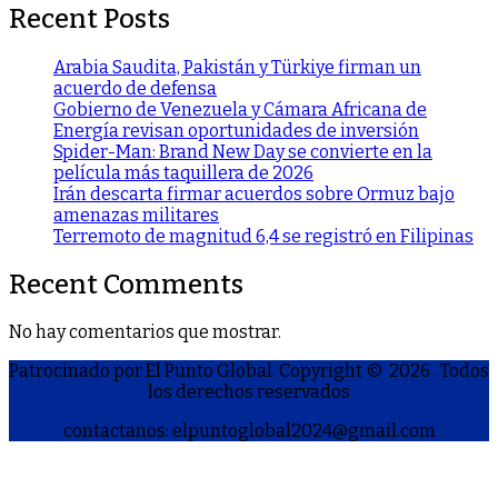
Recent Posts
Arabia Saudita, Pakistán y Türkiye firman un
acuerdo de defensa
Gobierno de Venezuela y Cámara Africana de
Energía revisan oportunidades de inversión
Spider-Man: Brand New Day se convierte en la
película más taquillera de 2026
Irán descarta firmar acuerdos sobre Ormuz bajo
amenazas militares
Terremoto de magnitud 6,4 se registró en Filipinas
Recent Comments
No hay comentarios que mostrar.
Patrocinado por El Punto Global. Copyright © 2026
. Todos
los derechos reservados
contactanos: elpuntoglobal2024@gmail.com
S
h