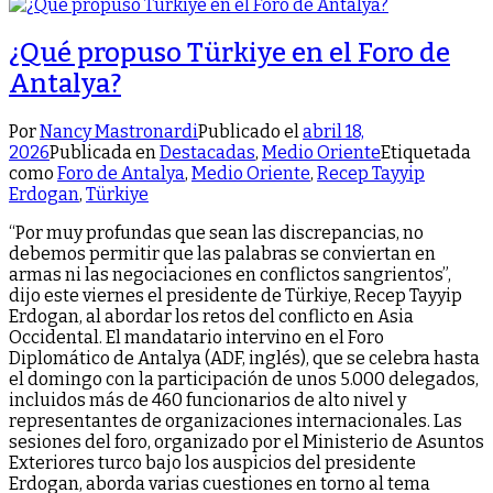
¿Qué propuso Türkiye en el Foro de
Antalya?
Por
Nancy Mastronardi
Publicado el
abril 18,
2026
Publicada en
Destacadas
,
Medio Oriente
Etiquetada
como
Foro de Antalya
,
Medio Oriente
,
Recep Tayyip
Erdogan
,
Türkiye
“Por muy profundas que sean las discrepancias, no
debemos permitir que las palabras se conviertan en
armas ni las negociaciones en conflictos sangrientos”,
dijo este viernes el presidente de Türkiye, Recep Tayyip
Erdogan, al abordar los retos del conflicto en Asia
Occidental. El mandatario intervino en el Foro
Diplomático de Antalya (ADF, inglés), que se celebra hasta
el domingo con la participación de unos 5.000 delegados,
incluidos más de 460 funcionarios de alto nivel y
representantes de organizaciones internacionales. Las
sesiones del foro, organizado por el Ministerio de Asuntos
Exteriores turco bajo los auspicios del presidente
Erdogan, aborda varias cuestiones en torno al tema