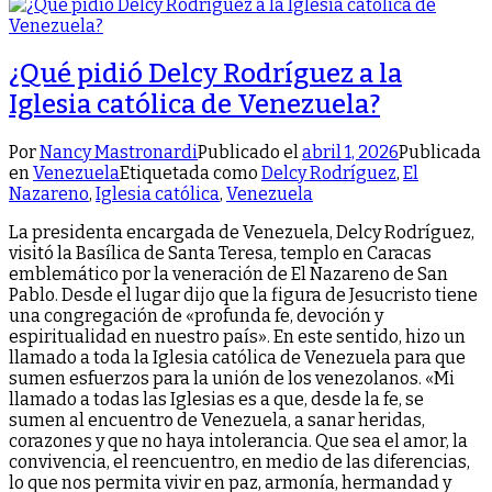
¿Qué pidió Delcy Rodríguez a la
Iglesia católica de Venezuela?
Por
Nancy Mastronardi
Publicado el
abril 1, 2026
Publicada
en
Venezuela
Etiquetada como
Delcy Rodríguez
,
El
Nazareno
,
Iglesia católica
,
Venezuela
La presidenta encargada de Venezuela, Delcy Rodríguez,
visitó la Basílica de Santa Teresa, templo en Caracas
emblemático por la veneración de El Nazareno de San
Pablo. Desde el lugar dijo que la figura de Jesucristo tiene
una congregación de «profunda fe, devoción y
espiritualidad en nuestro país». En este sentido, hizo un
llamado a toda la Iglesia católica de Venezuela para que
sumen esfuerzos para la unión de los venezolanos. «Mi
llamado a todas las Iglesias es a que, desde la fe, se
sumen al encuentro de Venezuela, a sanar heridas,
corazones y que no haya intolerancia. Que sea el amor, la
convivencia, el reencuentro, en medio de las diferencias,
lo que nos permita vivir en paz, armonía, hermandad y