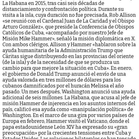
La Habana en 2015, tras casi seis décadas de
distanciamiento y confrontación política. Durante su
visita a la isla, cuya duración no fue precisada, Rob Allison
«se reunió con el Cardenal Juan de La Caridad y el Obispo
Arturo González», que preside la Conferencia de Obispos
Católicos de Cuba, «acompañado por nuestro Jefe de
Misión Mike Hammer», señaló la misión diplomática en X.
Con ambos clérigos, Allison y Hammer «hablaron sobre la
ayuda humanitaria de la Administración Trump que
Cáritas sigue distribuyendo en las provincias del oriente
(de la isla) y de la necesidad de que se produzca un
cambio para que mejore la situación en Cuba». En enero,
el gobierno de Donald Trump anunció el envío de una
ayuda valorada en tres millones de dólares para los
cubanos damnificados por el huracán Melissa el año
pasado. Un mes después, Washington anunció una ayuda
adicional de seis millones. La Habana, que acusa al jefe de
misión Hammer de injerencia en los asuntos internos del
país, calificó esa ayuda como «manipulación política» de
Washington. En el marco de una gira por varios países de
Europa en febrero, Hammer visitó el Vaticano, donde el
papa estadounidense León XIV ha expresado su «gran
preocupación» por la crecientes tensiones entre Cuba y
Estados Unidos. Las relaciones bilaterales se han tensado