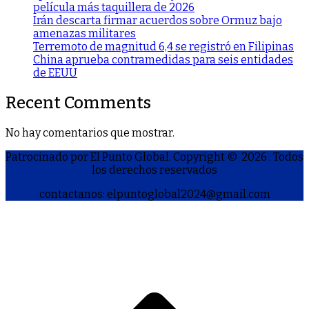
película más taquillera de 2026
Irán descarta firmar acuerdos sobre Ormuz bajo
amenazas militares
Terremoto de magnitud 6,4 se registró en Filipinas
China aprueba contramedidas para seis entidades
de EEUU
Recent Comments
No hay comentarios que mostrar.
Patrocinado por El Punto Global. Copyright © 2026
. Todos
los derechos reservados
contactanos: elpuntoglobal2024@gmail.com
S
h
a