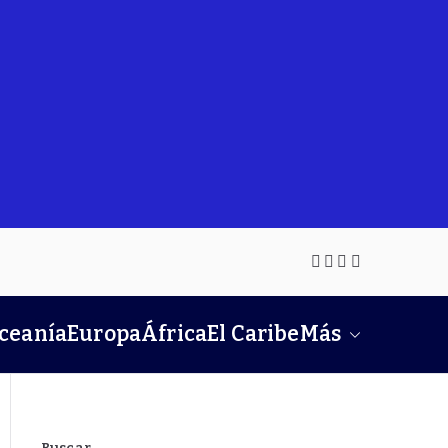
Oceanía
Europa
África
El Caribe
Más