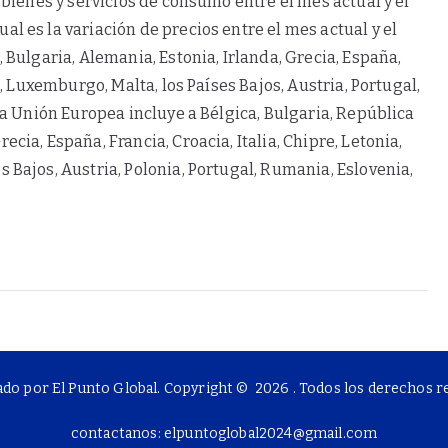
s bienes y servicios de consumo entre el mes actual y el
l es la variación de precios entre el mes actual y el
, Bulgaria, Alemania, Estonia, Irlanda, Grecia, España,
ia, Luxemburgo, Malta, los Países Bajos, Austria, Portugal,
 la Unión Europea incluye a Bélgica, Bulgaria, República
cia, España, Francia, Croacia, Italia, Chipre, Letonia,
 Bajos, Austria, Polonia, Portugal, Rumania, Eslovenia,
ado por El Punto Global. Copyright © 2026
. Todos los derechos 
contactanos: elpuntoglobal2024@gmail.com