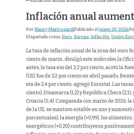
Inflación anual aument
Por
Nancy Mastronardi
Publicado el
mayo 20, 2026
Pu
Etiquetada como
Euro
,
Europa
,
Inflación
,
Unión Eur
La tasa de inflación anual de la zona del euro fue
ciento de marzo, divulgó este miércoles la Ofic
antes, la tasa era del 2,2 por ciento, acotó la fu
(UE) fue de 3,2 por ciento en abril pasado, fren
era de 2,4 por ciento, agregó Eurostat. Las tasa
ciento), Dinamarca (1,2) y República Checa (2,1), 
Croacia (5,4). Comparada con marzo de 2026, l
de la UE, se mantuvo estable en uno y aumentó en
porcentuales), la energía (+0,99), los alimentos, 
energéticos (+0,20) contribuyeron positivamente 