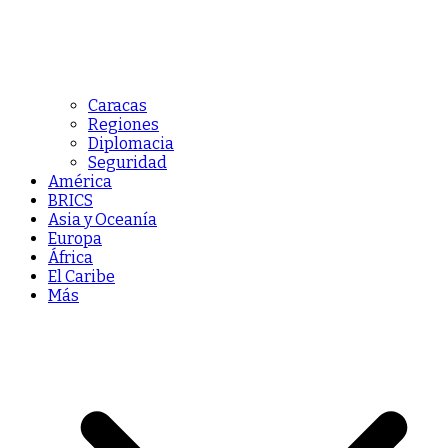
Caracas
Regiones
Diplomacia
Seguridad
América
BRICS
Asia y Oceanía
Europa
África
El Caribe
Más