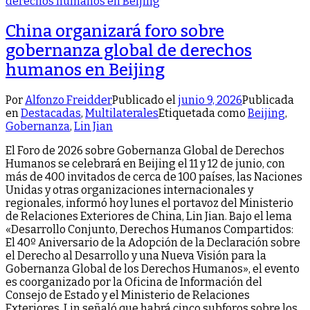
China organizará foro sobre
gobernanza global de derechos
humanos en Beijing
Por
Alfonzo Freidder
Publicado el
junio 9, 2026
Publicada
en
Destacadas
,
Multilaterales
Etiquetada como
Beijing
,
Gobernanza
,
Lin Jian
El Foro de 2026 sobre Gobernanza Global de Derechos
Humanos se celebrará en Beijing el 11 y 12 de junio, con
más de 400 invitados de cerca de 100 países, las Naciones
Unidas y otras organizaciones internacionales y
regionales, informó hoy lunes el portavoz del Ministerio
de Relaciones Exteriores de China, Lin Jian. Bajo el lema
«Desarrollo Conjunto, Derechos Humanos Compartidos:
El 40º Aniversario de la Adopción de la Declaración sobre
el Derecho al Desarrollo y una Nueva Visión para la
Gobernanza Global de los Derechos Humanos», el evento
es coorganizado por la Oficina de Información del
Consejo de Estado y el Ministerio de Relaciones
Exteriores. Lin señaló que habrá cinco subforos sobre los